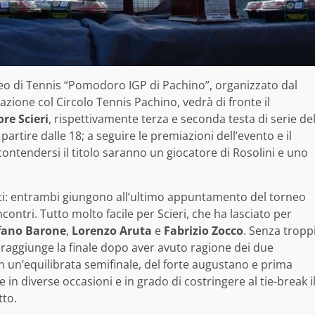
neo di Tennis “Pomodoro IGP di Pachino”, organizzato dal
zione col Circolo Tennis Pachino, vedrà di fronte il
re Scieri
, rispettivamente terza e seconda testa di serie de
partire dalle 18; a seguire le premiazioni dell’evento e il
ontendersi il titolo saranno un giocatore di Rosolini e uno
ti: entrambi giungono all’ultimo appuntamento del torneo
contri. Tutto molto facile per Scieri, che ha lasciato per
fano Barone
,
Lorenzo Aruta
e
Fabrizio Zocco
. Senza tropp
raggiunge la finale dopo aver avuto ragione dei due
in un’equilibrata semifinale, del forte augustano e prima
re in diverse occasioni e in grado di costringere al tie-break i
tto.