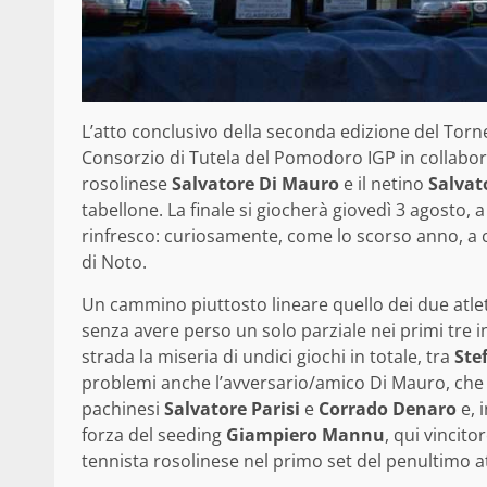
L’atto conclusivo della seconda edizione del Tor
Consorzio di Tutela del Pomodoro IGP in collabora
rosolinese
Salvatore Di Mauro
e il netino
Salvato
tabellone. La finale si giocherà giovedì 3 agosto, a 
rinfresco: curiosamente, come lo scorso anno, a c
di Noto.
Un cammino piuttosto lineare quello dei due atle
senza avere perso un solo parziale nei primi tre in
strada la miseria di undici giochi in totale, tra
Ste
problemi anche l’avversario/amico Di Mauro, che 
pachinesi
Salvatore Parisi
e
Corrado Denaro
e, 
forza del seeding
Giampiero Mannu
, qui vincito
tennista rosolinese nel primo set del penultimo a