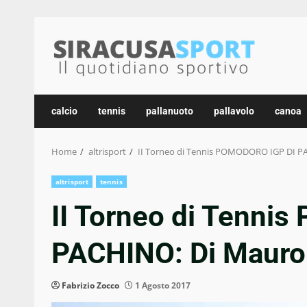
Skip
to
content
calcio
tennis
pallanuoto
pallavolo
canoa
Home
altrisport
II Torneo di Tennis POMODORO IGP DI PACH
altrisport
tennis
II Torneo di Tenni
PACHINO: Di Mauro e 
Fabrizio Zocco
1 Agosto 2017