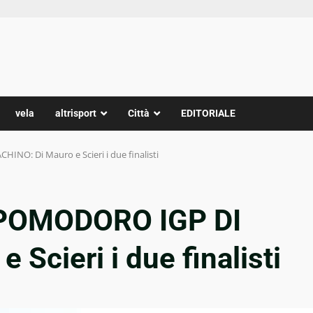
vela
altrisport
Città
EDITORIALE
INO: Di Mauro e Scieri i due finalisti
s POMODORO IGP DI
Scieri i due finalisti