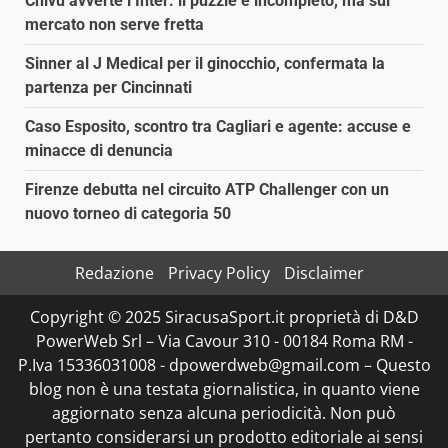
Chivu avverte l’Inter: il puzzle è incompleto, ma sul
mercato non serve fretta
Sinner al J Medical per il ginocchio, confermata la
partenza per Cincinnati
Caso Esposito, scontro tra Cagliari e agente: accuse e
minacce di denuncia
Firenze debutta nel circuito ATP Challenger con un
nuovo torneo di categoria 50
Redazione
Privacy Policy
Disclaimer
Copyright © 2025 SiracusaSport.it proprietà di D&D
PowerWeb Srl – Via Cavour 310 - 00184 Roma RM -
P.Iva 15336031008 - dpowerdweb@gmail.com – Questo
blog non è una testata giornalistica, in quanto viene
aggiornato senza alcuna periodicità. Non può
pertanto considerarsi un prodotto editoriale ai sensi