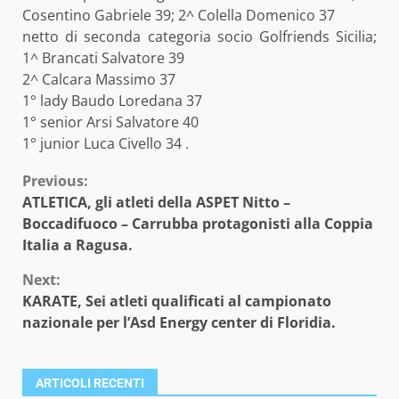
Cosentino Gabriele 39; 2^ Colella Domenico 37
netto di seconda categoria socio Golfriends Sicilia;
1^ Brancati Salvatore 39
2^ Calcara Massimo 37
1° lady Baudo Loredana 37
1° senior Arsi Salvatore 40
1° junior Luca Civello 34 .
Continue
Previous:
ATLETICA, gli atleti della ASPET Nitto –
Reading
Boccadifuoco – Carrubba protagonisti alla Coppia
Italia a Ragusa.
Next:
KARATE, Sei atleti qualificati al campionato
nazionale per l’Asd Energy center di Floridia.
ARTICOLI RECENTI