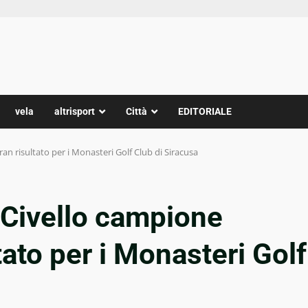
vela
altrisport
Città
EDITORIALE
ran risultato per i Monasteri Golf Club di Siracusa
 Civello campione
ltato per i Monasteri Golf