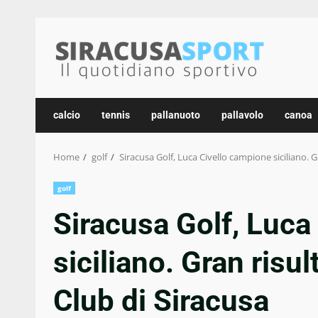
Skip
to
content
calcio
tennis
pallanuoto
pallavolo
canoa
Home
golf
Siracusa Golf, Luca Civello campione siciliano. G
golf
Siracusa Golf, Luca
siciliano. Gran risu
Club di Siracusa