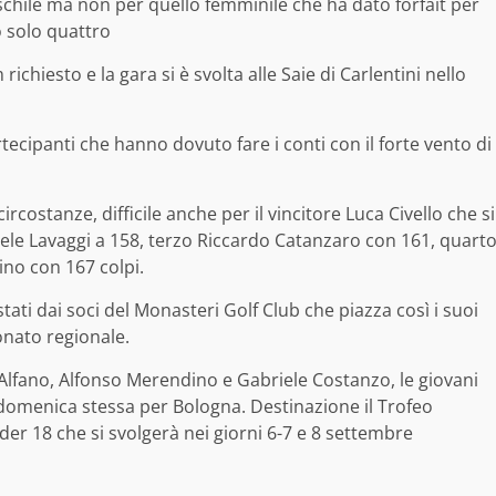
hile ma non per quello femminile che ha dato forfait per
 solo quattro
ichiesto e la gara si è svolta alle Saie di Carlentini nello
ecipanti che hanno dovuto fare i conti con il forte vento di
rcostanze, difficile anche per il vincitore Luca Civello che si
riele Lavaggi a 158, terzo Riccardo Catanzaro con 161, quart
no con 167 colpi.
stati dai soci del Monasteri Golf Club che piazza così i suoi
ionato regionale.
 Alfano, Alfonso Merendino e Gabriele Costanzo, le giovani
 domenica stessa per Bologna. Destinazione il Trofeo
er 18 che si svolgerà nei giorni 6-7 e 8 settembre