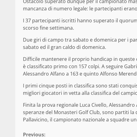
Ostacolo superato dunque per il campionato masc
mancanza di numero legale: le partecipanti erano
I 37 partecipanti iscritti hanno superato il quorum r
scorso fine settimana.
Due giri di campo tra sabato e domenica per i part
sabato ed il gran caldo di domenica.
Difficile mantenere il proprio handicap in queste ci
è classificato primo con 157 colpi. A seguire Gab
Alessandro Alfano a 163 e quinto Alfonso Merendi
I primi cinque posti in classifica sono stati conqui
migliori giocatori in vetta alla classifica del camp
Finita la prova regionale Luca Civello, Alessandro
speranze del Monasteri Golf Club, sono partiti la
Pallavicino, il campionato nazionale a squadre und
Continue
Previous: