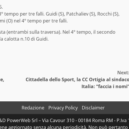
5.
3° tempo per tre falli. Guidi (S), Patchaliev (S), Rocchi (S),
mi (O) nel 4° tempo per tre falli.
ta (entrambi sulla traversa). Nel 4° tempo, il secondo
a calotta n.10 di Guidi.
Next
e,
Cittadella dello Sport, la CC Ortigia al sindac
Italia: “faccia i nomi
Redazione
Privacy Policy
Disclaimer
 D&D PowerWeb Srl – Via Cavour 310 - 00184 Roma RM - P.
iene aggiornato senza alcuna periodicità. Non può pertanto 