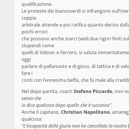
qualificazione.
Le proteste dei biancoverdi si infrangono sull’iner
coppia
arbitrale attende e poi ratifica quanto deciso dall
pochi errori
che possono anche starci (vedi due rigori finiti 
stupendi come
quelli di Vidovic e Ferrero, si saluta immeritatamen
oggi
parlare di pallanuoto e di gioco, di tattica e di v
fare i
conti con l’ennesima beffa, che fa male alla credib
Nel dopo partita, coach
Stefano Piccardo
, non vu
senso che
io dica qualcosa dopo quello che è successo”.
Anche il capitano,
Christian Napolitano
, amaregg
qualcosa:
“L’incapacità della giuria non ha cancellato la nostra