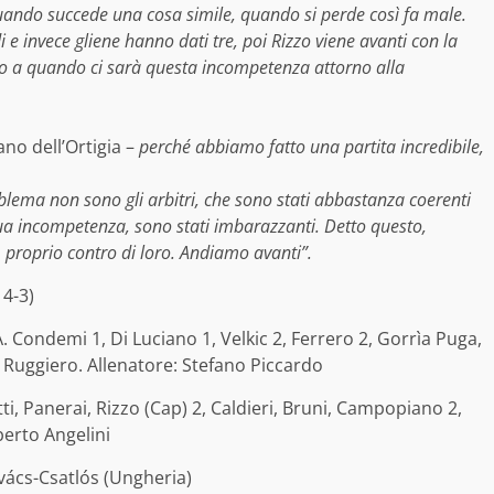
quando succede una cosa simile, quando si perde così fa male.
 invece gliene hanno dati tre, poi Rizzo viene avanti con la
ino a quando ci sarà questa incompetenza attorno alla
ano dell’Ortigia –
perché abbiamo fatto una partita incredibile,
blema non sono gli arbitri, che sono stati abbastanza coerenti
sua incompetenza, sono stati imbarazzanti. Detto questo,
, proprio contro di loro. Andiamo avanti”.
 4-3)
 A. Condemi 1, Di Luciano 1, Velkic 2, Ferrero 2, Gorrìa Puga,
, Ruggiero. Allenatore: Stefano Piccardo
ti, Panerai, Rizzo (Cap) 2, Caldieri, Bruni, Campopiano 2,
berto Angelini
ács-Csatlós (Ungheria)