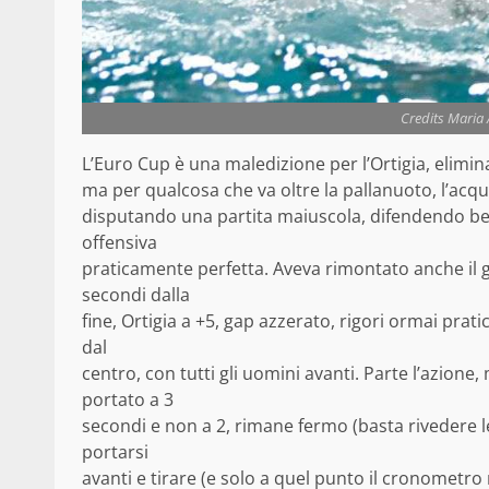
Credits Maria 
L’Euro Cup è una maledizione per l’Ortigia, elimi
ma per qualcosa che va oltre la pallanuoto, l’acqu
disputando una partita maiuscola, difendendo be
offensiva
praticamente perfetta. Aveva rimontato anche il g
secondi dalla
fine, Ortigia a +5, gap azzerato, rigori ormai prat
dal
centro, con tutti gli uomini avanti. Parte l’azion
portato a 3
secondi e non a 2, rimane fermo (basta rivedere l
portarsi
avanti e tirare (e solo a quel punto il cronometro 