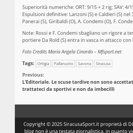
Superiorità numeriche: ORT: 9/15 + 2 rig; SAV: 4/1
Espulsioni definitive: Lanzoni (S) e Caldieri (S) nel 
Panerai (S), Giribaldi (O), A. Condemi (O), F. Conde
Note: Rossi e F. Condemi sbagliano un rigore a tes
portiere Da Rold (S) entra in vasca in attacco con l
Foto Credits Maria Angela Cinardo – Mfsport.net
Tags:
Ortigia
Pallanuoto
Savona
Siracusa
Continue
Previous:
L’Editoriale. Le scuse tardive non sono accettat
Reading
trattateci da sportivi e non da imbecilli
Copyright © 2025 SiracusaSport.it proprietà di
blog non è una testata giornalistica, in quanto v