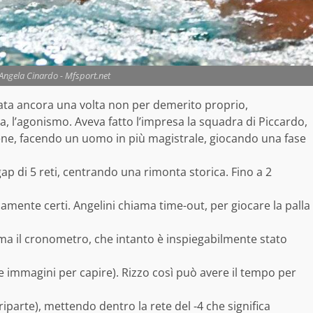
Angela Cinardo - Mfsport.net
nata ancora una volta non per demerito proprio,
a, l’agonismo. Aveva fatto l’impresa la squadra di Piccardo,
ne, facendo un uomo in più magistrale, giocando una fase
ap di 5 reti, centrando una rimonta storica. Fino a 2
icamente certi. Angelini chiama time-out, per giocare la palla
e, ma il cronometro, che intanto è inspiegabilmente stato
e immagini per capire). Rizzo così può avere il tempo per
riparte), mettendo dentro la rete del -4 che significa