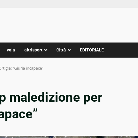
vela
altrisport
Città
EDITORIALE
rtigia: “Giuria incapace”
p maledizione per
capace”