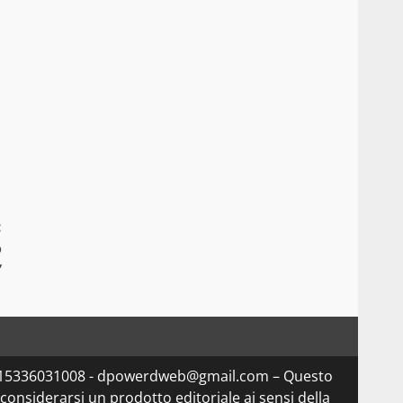
:
o
”
Iva 15336031008 - dpowerdweb@gmail.com – Questo
considerarsi un prodotto editoriale ai sensi della