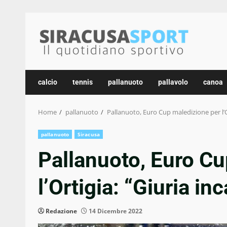
Skip
to
content
calcio
tennis
pallanuoto
pallavolo
canoa
Home
pallanuoto
Pallanuoto, Euro Cup maledizione per l’O
pallanuoto
Siracusa
Pallanuoto, Euro Cu
l’Ortigia: “Giuria in
Redazione
14 Dicembre 2022