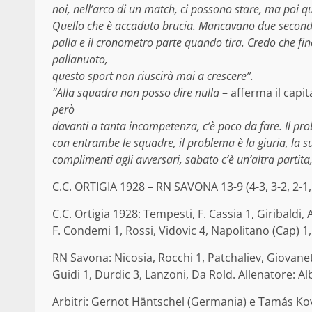
noi, nell’arco di un match, ci possono stare, ma poi 
Quello che è accaduto brucia. Mancavano due secondi e
palla e il cronometro parte quando tira. Credo che f
pallanuoto,
questo sport non riuscirà mai a crescere”.
“Alla squadra non posso dire nulla
– afferma il capit
però
davanti a tanta incompetenza, c’è poco da fare. Il pro
con entrambe le squadre, il problema è la giuria, la 
complimenti agli avversari, sabato c’è un’altra partita
C.C. ORTIGIA 1928 – RN SAVONA 13-9 (4-3, 3-2, 2-1,
C.C. Ortigia 1928: Tempesti, F. Cassia 1, Giribaldi,
F. Condemi 1, Rossi, Vidovic 4, Napolitano (Cap) 1
RN Savona: Nicosia, Rocchi 1, Patchaliev, Giovanet
Guidi 1, Durdic 3, Lanzoni, Da Rold. Allenatore: Al
Arbitri: Gernot Häntschel
(Germania) e Tamás Kov