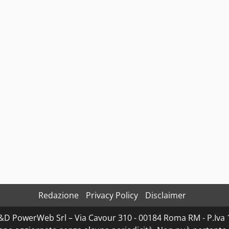
Redazione
Privacy Policy
Disclaimer
 D&D PowerWeb Srl – Via Cavour 310 - 00184 Roma RM - P.