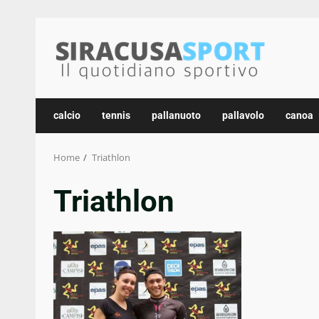
Skip
to
content
calcio
tennis
pallanuoto
pallavolo
canoa
Home
Triathlon
Triathlon