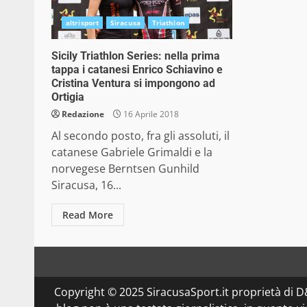
altrisport
Siracusa
Triathlon
Sicily Triathlon Series: nella prima
tappa i catanesi Enrico Schiavino e
Cristina Ventura si impongono ad
Ortigia
Redazione
16 Aprile 2018
Al secondo posto, fra gli assoluti, il
catanese Gabriele Grimaldi e la
norvegese Berntsen Gunhild
Siracusa, 16...
Read More
Copyright © 2025 SiracusaSport.it proprietà di