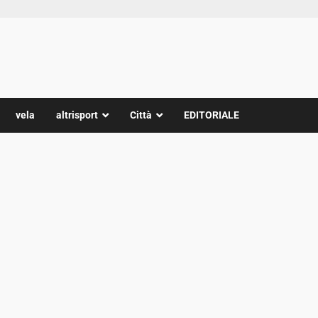
vela
altrisport
Città
EDITORIALE