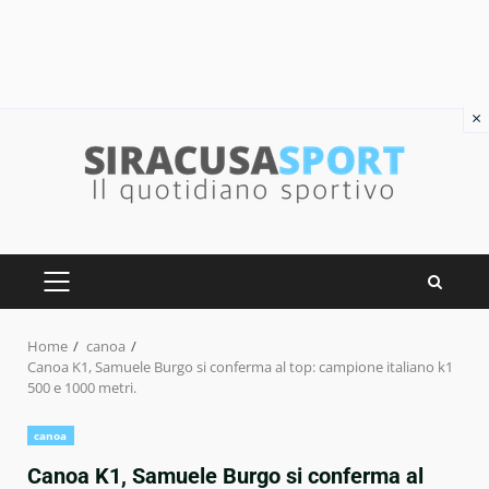
×
Skip
to
content
PRIMARY
MENU
Home
canoa
Canoa K1, Samuele Burgo si conferma al top: campione italiano k1
500 e 1000 metri.
canoa
Canoa K1, Samuele Burgo si conferma al