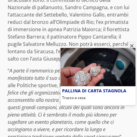
siracusani sono: il commissario tecnico della
Nazionale di pallanuoto, Sandro Campagna, e con lui
l’attaccante del Settebello, Valentino Gallo, entrambi
reduci dal bronzo all’Olimpiade di Rio; l’ex primatista
di immersione in apnea Patrizia Maiorca; il fiorettista
Stefano Barrera; il pattinatore Pippo Cantarella; il
pugile Salvatore Melluzzo. Non potrà esserci, perché
lontano da Siracusa, l’ex campione del mondo di
salto con l’asta Giuseppe Gibilisco.
“
A parte il rammarico
per l’assenza di Gibilisco, che ha
manifestato tutto il suo dispiacere
– dice l’assessore
alle Politiche sportive, Francesco Italia –
sono davvero
PALLINA DI CARTA STAGNOLA
felice che gli organizzatori e la federazione abbiano
Trucco a casa
acconsentito alla nostra proposta di dare visibilità a
questi grandi campioni, alcuni dei quali sono ancora in
piena attività. Ci è sembrato il modo più idoneo per
sugellare un evento planetario, come quello che ci
accingiamo a vivere, e per ricordare la lunga e
prestigiosa tradizione vantata dallo sport siracusano
”.