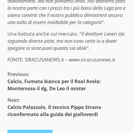
abbonamenti. Ma non poniamo limiti. Noi abbiamo fatto
la nostra parte con i prezzi tra i più bassi della Lega pro e
siamo convinti che il nostro pubblico dimostrerà ancora
una volta di essere invidiabile per la categoria
”.
Una battuta anche sul mercato. “
Il direttore Laneri sta
seguendo diverse piste, ma non sono certo io a dover
spiegare ai siracusani quanto sia abile
”.
FONTE: SIRACUSANEWS.it – www.siracusanews.it
Continue
Previous:
Calcio, Fumata bianca per il Real Avola:
Reading
Monterosso il dg, De Leo il mister
Next:
Calcio Palazzolo, Il tecnico Pippo Strano
riconfermato alla guida dei gialloverdi