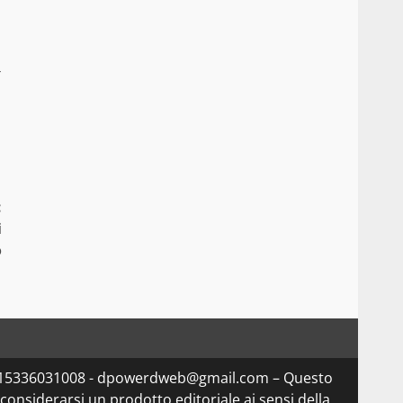
:
i
o
Iva 15336031008 - dpowerdweb@gmail.com – Questo
considerarsi un prodotto editoriale ai sensi della