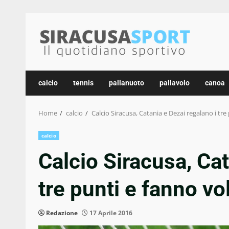
Skip
to
content
calcio
tennis
pallanuoto
pallavolo
canoa
Home
calcio
Calcio Siracusa, Catania e Dezai regalano i tre 
calcio
Calcio Siracusa, Cat
tre punti e fanno vol
Redazione
17 Aprile 2016