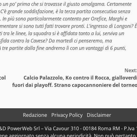
uto un po’ prima che si trovasse il giusto amalgama. Certamente
C’è grande soddisfazione, è la terza partita consecutiva senza
In più sono particolarmente contento per ‪Orefice‬, ‪Marghi‬ e
entare si sono tutti fatti trovare pronti. L’ingresso di ‪Longoni‬? È
ra le linee, la squadra si è affidata tanto a lui, serviva un
sfida contro la ‪Cavese‬? Da martedì ci penseremo, ma
tre partite dalla fine andremo lì con un vantaggi di 6 punti,
Next
col
Calcio Palazzolo, Ko contro il Rocca, gialloverd
fuori dai playoff. Strano capocannoniere del torne
Redazione
Privacy Policy
Disclaimer
 D&D PowerWeb Srl – Via Cavour 310 - 00184 Roma RM - P.
iene aggiornato senza alcuna periodicità. Non può pertanto 