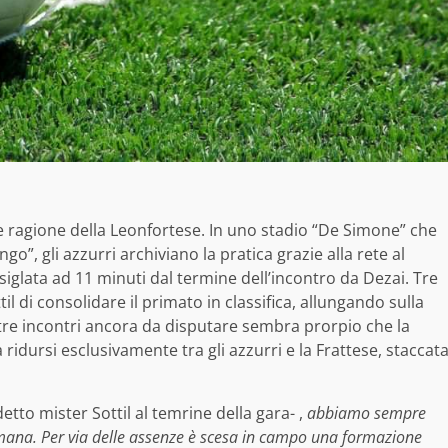
 ragione della Leonfortese. In uno stadio “De Simone” che
go”, gli azzurri archiviano la pratica grazie alla rete al
iglata ad 11 minuti dal termine dell’incontro da Dezai. Tre
l di consolidare il primato in classifica, allungando sulla
tre incontri ancora da disputare sembra prorpio che la
ridursi esclusivamente tra gli azzurri e la Frattese, staccat
etto mister Sottil al temrine della gara- ,
abbiamo sempre
mana. Per via delle assenze è scesa in campo una formazione