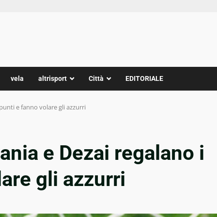
vela
altrisport
Città
EDITORIALE
punti e fanno volare gli azzurri
ania e Dezai regalano i
are gli azzurri