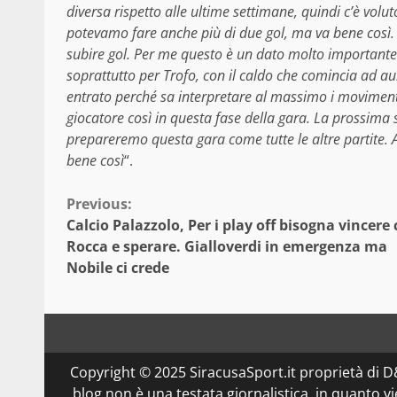
diversa rispetto alle ultime settimane, quindi c’è vol
potevamo fare anche più di due gol, ma va bene così. 
subire gol. Per me questo è un dato molto importante. 
soprattutto per ‪Trofo‬, con il caldo che comincia ad aum
entrato perché sa interpretare al massimo i movimenti t
giocatore così in questa fase della gara. La prossima 
prepareremo questa gara come tutte le altre partite. A 
bene così
“.
Continue
Previous:
Calcio Palazzolo, Per i play off bisogna vincere 
Reading
Rocca e sperare. Gialloverdi in emergenza ma
Nobile ci crede
Copyright © 2025 SiracusaSport.it proprietà di
blog non è una testata giornalistica, in quanto v