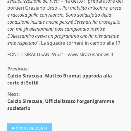
sensibilizzazione dei piedi
– ha detto il preparatore dei
portieri Graziano Urso -.
Poi mobilità articolare, presa
e raccolta palla con rilancio. Sono soddisfatto della
condizione iniziale anche perché Serenari ha proseguito
con me gli allenamenti post campionato mentre
D’Alessandro aveva un programma che ha pienamente
ente rispettato
“. La squadra tornerà in campo alle 17.
FONTE: SIRACUSANEWS.it – www.siracusanews.it
Continue
Previous:
Calcio Siracusa, Matteo Brumat approda alla
Reading
corte di Sottil
Next:
Calcio Siracusa, Ufficializzato l’organigramma
societario
ARTICOLI RECENTI