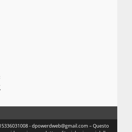
o
:
.
”
Iva 15336031008 - dpowerdweb@gmail.com – Questo