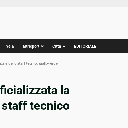
vela
altrisport
Città
EDITORIALE
ione dello staff tecnico gialloverde
icializzata la
staff tecnico