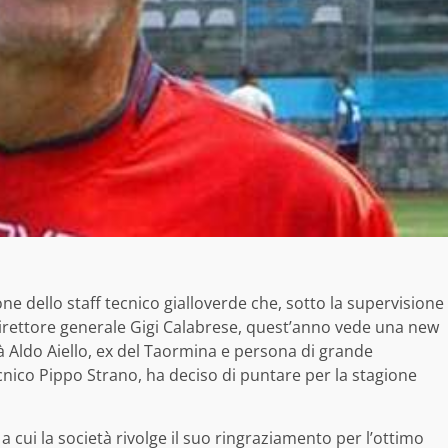
ne dello staff tecnico gialloverde che, sotto la supervisione
direttore generale Gigi Calabrese, quest’anno vede una new
rà Aldo Aiello, ex del Taormina e persona di grande
ecnico Pippo Strano, ha deciso di puntare per la stagione
 a cui la società rivolge il suo ringraziamento per l’ottimo