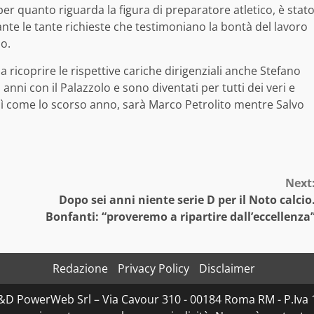
 per quanto riguarda la figura di preparatore atletico, è stat
te le tante richieste che testimoniano la bontà del lavoro
lo.
 ricoprire le rispettive cariche dirigenziali anche Stefano
nni con il Palazzolo e sono diventati per tutti dei veri e
osì come lo scorso anno, sarà Marco Petrolito mentre Salvo
Next
Dopo sei anni niente serie D per il Noto calcio
Bonfanti: “proveremo a ripartire dall’eccellenza
Redazione
Privacy Policy
Disclaimer
 D&D PowerWeb Srl – Via Cavour 310 - 00184 Roma RM - P.