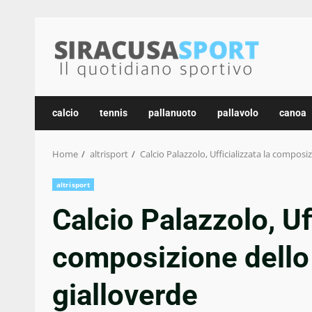
Skip
to
content
calcio
tennis
pallanuoto
pallavolo
canoa
Home
altrisport
Calcio Palazzolo, Ufficializzata la composiz
altrisport
Calcio Palazzolo, Uff
composizione dello 
gialloverde