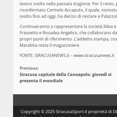
lavoro svolto nella passata stagione. Per il resto,
riconfermato Carmelo Accaputo, il quale, nonostan
svolto fino ad oggi, ha deciso di restare a Palazzo
Continueranno a rappresentare la società iblea e a
Frassetto e Rosadea Angelico, che collaborano da a
propri punti di riferimento. L’addetto stampa, c
Marabita resta il magazziniere.
FONTE: SIRACUSANEWS.it – www.siracusanews.it
Continue
Previous:
Siracusa capitale della Canoapolo: giovedì si
Reading
presenta il mondiale
Copyright © 2025 SiracusaSport.it proprietà di