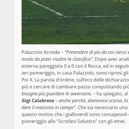
Palazzolo Acreide –
“Pretendere di più da noi stessi 
modo da poter risalire la classifica”
. Dopo aver anal
esterna pareggiata 0 a 0 con il Rocca, ed in seguit
ieri pomeriggio, in casa Palazzolo, sono ripresi gl
Pio X. La parola d’ordine, sull’eco delle dichiarazi
più e cercare di cambiare passo conquistando piu
bisogna più guardare le avversarie,
– ha spiegato, a
Gigi Calabrese
–
anche perchè, domenica scorsa, la 
dare il massimo in campo”.
Che sia necessario uno 
questo motivo che i gialloverdi sono consapevoli
pomeriggio allo “Scrofani Salustro” con gli etnei.