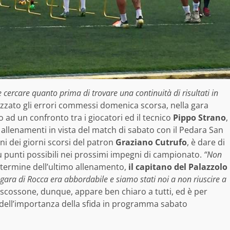
e cercare quanto prima di trovare una continuità di risultati in
izzato gli errori commessi domenica scorsa, nella gara
o ad un confronto tra i giocatori ed il tecnico
Pippo Strano
,
i allenamenti in vista del match di sabato con il Pedara San
oni dei giorni scorsi del patron
Graziano Cutrufo
, è dare di
̀ punti possibili nei prossimi impegni di campionato.
“Non
l termine dell’ultimo allenamento,
il capitano del Palazzolo
gara di Rocca era abbordabile e siamo stati noi a non riuscire a
scossone, dunque, appare ben chiaro a tutti, ed è per
 dell’importanza della sfida in programma sabato