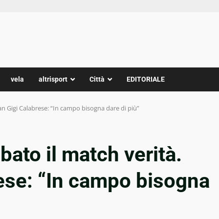
vela
altrisport
Città
EDITORIALE
tan Gigi Calabrese: “In campo bisogna dare di più”
bato il match verità.
ese: “In campo bisogna