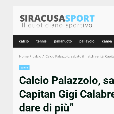
Skip
to
content
calcio
tennis
pallanuoto
pallavolo
canoa
Home
calcio
Calcio Palazzolo, sabato il match verità. Capi
calcio
Calcio Palazzolo, sa
Capitan Gigi Calabr
dare di più”