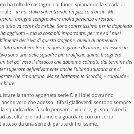
ato ha tolto le castagne dal fuoco spianando la strada ai
onale –
in noi stava subentrando un pizzico d’ansia. Ma
casioni, bisogna sempre avere molta pazienza e restare
non tutto va come dovrebbe. Sono contentissimo per la doppietta
– ha aggiunto – ma la cosa più importante, per me ed i miei
abilmente decisiva di questa stagione, quella di domenica
tato sarebbero loro, in questo girone di ritorno, ad essere in
ativo sono una delle squadre più prolifiche quindi bisognerà
a un bel po’ visto il distacco che abbiamo colmato dal termine del
ter superare definitivamente anche l’ultima squadra che ci
partite che rimangono. Ma se battiamo lo Scordia, – conclude –
ambiare”
.
stare la tanto agognata serie D gli iblei dovranno
è anche vero che adesso i tifosi gialloverdi sentono sempre
 la squadra dovrà solo pensare a vincere, gli sportivi ed i
ad ascoltare le radioline e a guardare con un certo
 è atteso da una serie di partite difficilissime.