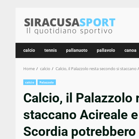
Skip
to
content
calcio
tennis
pallanuoto
pallavolo
canoa
Home
calcio
Calcio, il Palazzolo resta secondo si staccano
calcio
Palazzolo
Calcio, il Palazzolo
staccano Acireale e
Scordia potrebbero