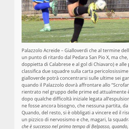
Palazzolo Acreide – Gialloverdi che al termine del
un punto di ritardo dal Pedara San Pio X, ma che, 
doppietta di Calabrese e al gol di Chiavaro) e alle 
classifica due squadre sulla carta pericolosissime
gialloverde potrà concentrarsi sulle ultime sei g
quando il Palazzolo dovrà affrontare allo “Scrofani 
rientrato nel gruppo delle prime ed attualmente è 
dopo qualche difficoltà iniziale legata all’espulsio
ne fosse ancora bisogno, che nessuna partita, da q
Quando, del resto, si è obbligati a vincere ed il 
un pizzico di nervosismo e che, magari, la squadr
che è successo nel primo tempo di Belpasso, quando, d