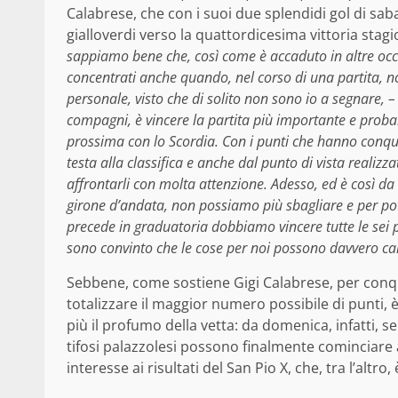
Calabrese, che con i suoi due splendidi gol di sab
gialloverdi verso la quattordicesima vittoria stagi
sappiamo bene che, così come è accaduto in altre oc
concentrati anche quando, nel corso di una partita, 
personale, visto che di solito non sono io a segnare, 
compagni, è vincere la partita più importante e prob
prossima con lo Scordia. Con i punti che hanno conquis
testa alla classifica e anche dal punto di vista realizz
affrontarli con molta attenzione. Adesso, ed è così d
girone d’andata, non possiamo più sbagliare e per po
precede in graduatoria dobbiamo vincere tutte le sei 
sono convinto che le cose per noi possono davvero c
Sebbene, come sostiene Gigi Calabrese, per conqui
totalizzare il maggior numero possibile di punti, 
più il profumo della vetta: da domenica, infatti, se
tifosi palazzolesi possono finalmente cominciare 
interesse ai risultati del San Pio X, che, tra l’altro,