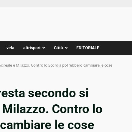
vela
altrisport
Città
EDITORIALE
 Acireale e Milazzo. Contro lo Scordia potrebbero cambiare le cose
 resta secondo si
 Milazzo. Contro lo
 cambiare le cose