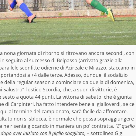
la nona giornata di ritorno si ritrovano ancora secondi, con
in seguito al successo di Belpasso (arrivato grazie alla
parallele sconfitte odierne di Acireale e Milazzo, staccano in
 portandosi a +4 dalle terze. Adesso, dunque, il sodalizio
are della regular season a cominciare da quella di domenica,
Salustro” l’ostico Scordia, che, a suon di vittorie, è
sesto a quota 44 punti. La vittoria di sabato, che è giunta
ne di Carpinteri, ha fatto intendere bene ai gialloverdi, se ce
ui al termine del campionato, sarà facile da affrontare.
risultato non si sblocca, è normale che possa sopraggiungere
a ne risenta giocando in maniera un po’ contratta.
“E’ quello
opo aver iniziato con il piglio sbagliato,
– sottolinea Gigi