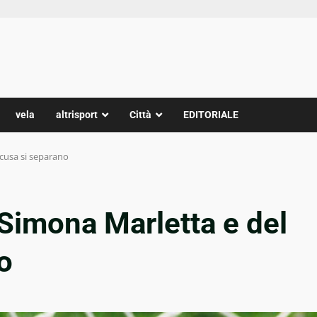
vela
altrisport
Città
EDITORIALE
acusa si separano
 Simona Marletta e del
o