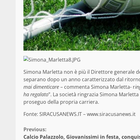
Simona Marletta non è più il Direttore generale del
separano dopo un anno caratterizzato dal ritorno
mai dimenticare
– commenta Simona Marletta- r
in
ha regalato
”. La società ringrazia Simona Marletta p
proseguo della propria carriera.
Fonte: SIRACUSANEWS.IT – www.siracusanews.it
Continue
Previous:
Calcio Palazzolo, Giovanissimi in festa, conqui