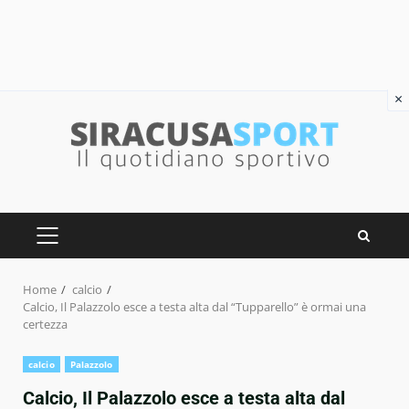
×
Skip
to
content
PRIMARY
MENU
Home
calcio
Calcio, Il Palazzolo esce a testa alta dal “Tupparello” è ormai una
certezza
calcio
Palazzolo
Calcio, Il Palazzolo esce a testa alta dal