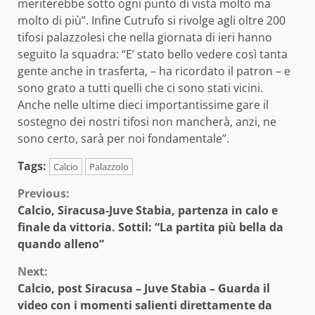
meriterebbe sotto ogni punto di vista molto ma
molto di più”. Infine Cutrufo si rivolge agli oltre 200
tifosi palazzolesi che nella giornata di ieri hanno
seguito la squadra: “E’ stato bello vedere così tanta
gente anche in trasferta, – ha ricordato il patron – e
sono grato a tutti quelli che ci sono stati vicini.
Anche nelle ultime dieci importantissime gare il
sostegno dei nostri tifosi non mancherà, anzi, ne
sono certo, sarà per noi fondamentale”.
Tags:
Calcio
Palazzolo
Continue
Previous:
Calcio, Siracusa-Juve Stabia, partenza in calo e
Reading
finale da vittoria. Sottil: “La partita più bella da
quando alleno”
Next:
Calcio, post Siracusa – Juve Stabia – Guarda il
video con i momenti salienti direttamente da