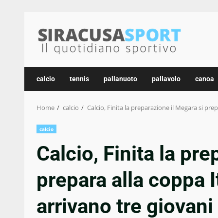
Skip
to
content
calcio
tennis
pallanuoto
pallavolo
canoa
Home
calcio
Calcio, Finita la preparazione il Megara si prep
calcio
Calcio, Finita la pr
prepara alla coppa I
arrivano tre giovani