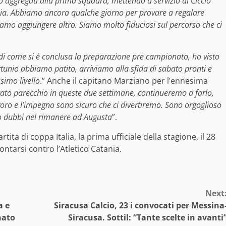
 aggregati alla prima squadra, mettendo a servizio di Ciccio
incia. Abbiamo ancora qualche giorno per provare a regalare
iamo aggiungere altro. Siamo molto fiduciosi sul percorso che ci
di come si è conclusa la preparazione pre campionato, ho visto
tunio abbiamo patito, arriviamo alla sfida di sabato pronti e
simo livello
.” Anche il capitano Marziano per l’ennesima
ato parecchio in queste due settimane, continueremo a farlo,
voro e l’impegno sono sicuro che ci divertiremo. Sono orgoglioso
to dubbi nel rimanere ad Augusta
”.
ita di coppa Italia, la prima ufficiale della stagione, il 28
ontarsi contro l’Atletico Catania.
Next
a e
Siracusa Calcio, 23 i convocati per Messina
nato
Siracusa. Sottil: “Tante scelte in avanti