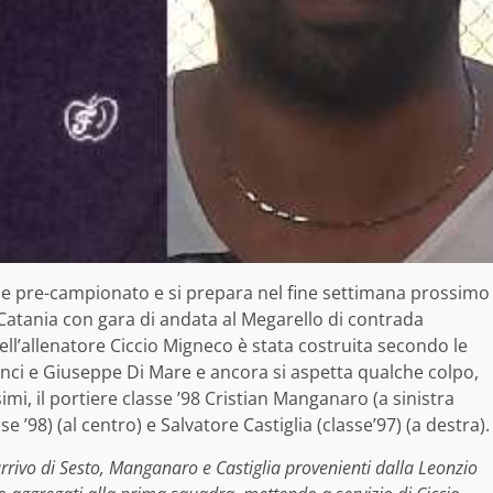
one pre-campionato e si prepara nel fine settimana prossimo
o Catania con gara di andata al Megarello di contrada
ll’allenatore Ciccio Migneco è stata costruita secondo le
inci e Giuseppe Di Mare e ancora si aspetta qualche colpo,
mi, il portiere classe ’98 Cristian Manganaro (a sinistra
sse ’98) (al centro) e Salvatore Castiglia (classe’97) (a destra).
arrivo di Sesto, Manganaro e Castiglia provenienti dalla Leonzio