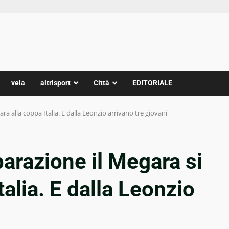
vela
altrisport
Città
EDITORIALE
ara alla coppa Italia. E dalla Leonzio arrivano tre giovani
eparazione il Megara si
talia. E dalla Leonzio