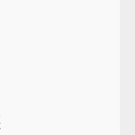
:
-
”