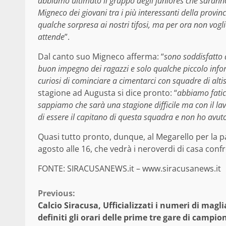
abbiamo ultimato il gruppo degli juniores che saranno
Migneco dei giovani tra i più interessanti della prov
qualche sorpresa ai nostri tifosi, ma per ora non vogl
attende
”.
Dal canto suo Migneco afferma: “
sono soddisfatto 
buon impegno dei ragazzi e solo qualche piccolo infor
curiosi di cominciare a cimentarci con squadre di altis
stagione ad Augusta si dice pronto: “
abbiamo fatic
sappiamo che sarà una stagione difficile ma con il la
di essere il capitano di questa squadra e non ho avu
Quasi tutto pronto, dunque, al Megarello per la part
agosto alle 16, che vedrà i neroverdi di casa confr
FONTE: SIRACUSANEWS.it – www.siracusanews.it
Continue
Previous:
Calcio Siracusa, Ufficializzati i numeri di magli
Reading
definiti gli orari delle prime tre gare di campio