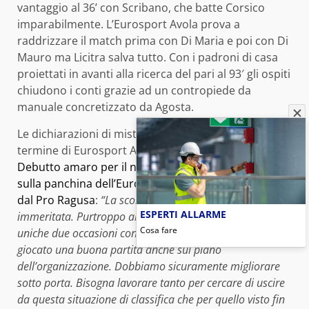
vantaggio al 36’ con Scribano, che batte Corsico
imparabilmente. L’Eurosport Avola prova a
raddrizzare il match prima con Di Maria e poi con Di
Mauro ma Licitra salva tutto. Con i padroni di casa
proiettati in avanti alla ricerca del pari al 93′ gli ospiti
chiudono i conti grazie ad un contropiede da
manuale concretizzato da Agosta.
Le dichiarazioni di mister Tommaso Belfiore al
termine di Eurosport Avola-Pro Ragusa
Debutto amaro per il neo tecnico Tommaso
Belfiore
sulla panchina dell’Eurosport Avola, battuta in casa
dal Pro Ragusa
:
“La sconfitta a mio parere è
ESPERTI ALLARME
immeritata. Purtroppo abbiamo subito due gol sulle
Cosa fare
uniche due occasioni concesse. La squadra comunque ha
giocato una buona partita anche sul piano
dell’organizzazione. Dobbiamo sicuramente migliorare
sotto porta. Bisogna lavorare tanto per cercare di uscire
da questa situazione di classifica che per quello visto fin