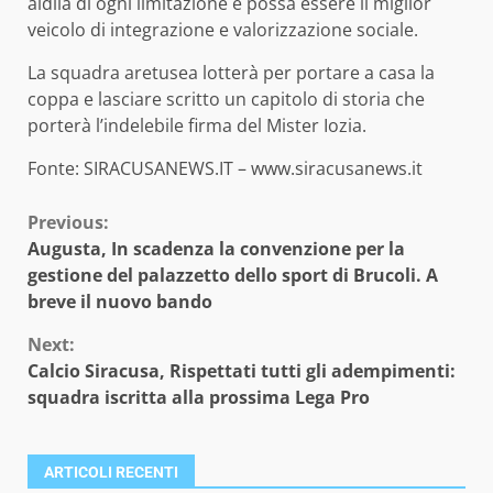
aldilà di ogni limitazione e possa essere il miglior
veicolo di integrazione e valorizzazione sociale.
La squadra aretusea lotterà per portare a casa la
coppa e lasciare scritto un capitolo di storia che
porterà l’indelebile firma del Mister Iozia.
Fonte: SIRACUSANEWS.IT – www.siracusanews.it
Continue
Previous:
Augusta, In scadenza la convenzione per la
Reading
gestione del palazzetto dello sport di Brucoli. A
breve il nuovo bando
Next:
Calcio Siracusa, Rispettati tutti gli adempimenti:
squadra iscritta alla prossima Lega Pro
ARTICOLI RECENTI