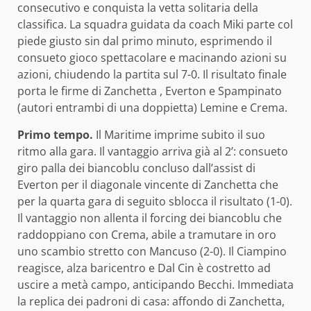
consecutivo e conquista la vetta solitaria della
classifica. La squadra guidata da coach Miki parte col
piede giusto sin dal primo minuto, esprimendo il
consueto gioco spettacolare e macinando azioni su
azioni, chiudendo la partita sul 7-0. Il risultato finale
porta le firme di Zanchetta , Everton e Spampinato
(autori entrambi di una doppietta) Lemine e Crema.
Primo tempo.
Il Maritime imprime subito il suo
ritmo alla gara. Il vantaggio arriva già al 2’: consueto
giro palla dei biancoblu concluso dall’assist di
Everton per il diagonale vincente di Zanchetta che
per la quarta gara di seguito sblocca il risultato (1-0).
Il vantaggio non allenta il forcing dei biancoblu che
raddoppiano con Crema, abile a tramutare in oro
uno scambio stretto con Mancuso (2-0). Il Ciampino
reagisce, alza baricentro e Dal Cin è costretto ad
uscire a metà campo, anticipando Becchi. Immediata
la replica dei padroni di casa: affondo di Zanchetta,