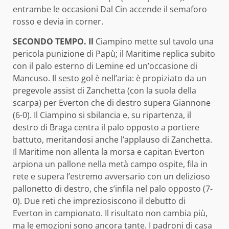
entrambe le occasioni Dal Cin accende il semaforo
rosso e devia in corner.
SECONDO TEMPO. Il
Ciampino mette sul tavolo una
pericola punizione di Papù; il Maritime replica subito
con il palo esterno di Lemine ed un’occasione di
Mancuso. Il sesto gol è nell’aria: è propiziato da un
pregevole assist di Zanchetta (con la suola della
scarpa) per Everton che di destro supera Giannone
(6-0). Il Ciampino si sbilancia e, su ripartenza, il
destro di Braga centra il palo opposto a portiere
battuto, meritandosi anche l’applauso di Zanchetta.
Il Maritime non allenta la morsa e capitan Everton
arpiona un pallone nella metà campo ospite, fila in
rete e supera l’estremo avversario con un delizioso
pallonetto di destro, che s’infila nel palo opposto (7-
0). Due reti che impreziosiscono il debutto di
Everton in campionato. Il risultato non cambia più,
ma le emozioni sono ancora tante. I padroni di casa