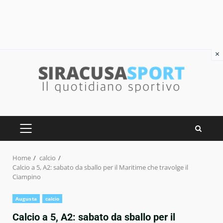
×
Skip
to
content
PRIMARY
MENU
Home
calcio
Calcio a 5, A2: sabato da sballo per il Maritime che travolge il
Ciampino
Augusta
calcio
Calcio a 5, A2: sabato da sballo per il