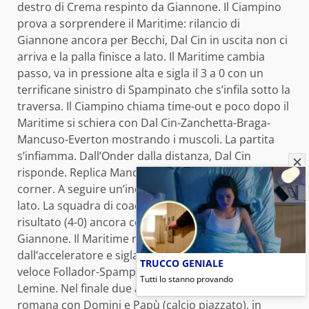
destro di Crema respinto da Giannone. Il Ciampino
prova a sorprendere il Maritime: rilancio di
Giannone ancora per Becchi, Dal Cin in uscita non ci
arriva e la palla finisce a lato. Il Maritime cambia
passo, va in pressione alta e sigla il 3 a 0 con un
terrificane sinistro di Spampinato che s’infila sotto la
traversa. Il Ciampino chiama time-out e poco dopo il
Maritime si schiera con Dal Cin-Zanchetta-Braga-
Mancuso-Everton mostrando i muscoli. La partita
s’infiamma. Dall’Onder dalla distanza, Dal Cin
risponde. Replica Mancuso, Giannone devia in
corner. A seguire un’incornata di Dall’Onder, palla a
lato. La squadra di coach Miki Garcia Belda allarga il
risultato (4-0) ancora con Spampinato che beffa
Giannone. Il Maritime non alza il piede
dall’acceleratore e sigla il 5 a 0, frutto di un scambio
TRUCCO GENIALE
veloce Follador-Spampinato concretato in rete da
Tutti lo stanno provando
Lemine. Nel finale due azioni della formazione
romana con Domini e Papù (calcio piazzato), in