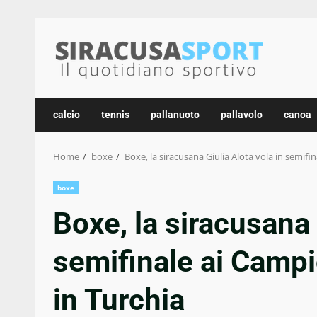
Skip
to
content
calcio
tennis
pallanuoto
pallavolo
canoa
Home
boxe
Boxe, la siracusana Giulia Alota vola in semifi
boxe
Boxe, la siracusana 
semifinale ai Campi
in Turchia