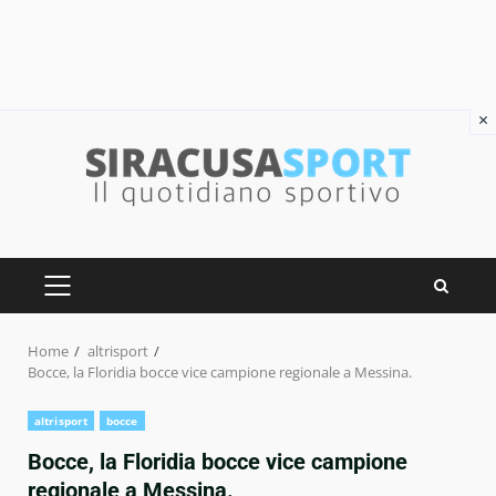
×
Skip
to
content
PRIMARY
MENU
Home
altrisport
Bocce, la Floridia bocce vice campione regionale a Messina.
altrisport
bocce
Bocce, la Floridia bocce vice campione
regionale a Messina.