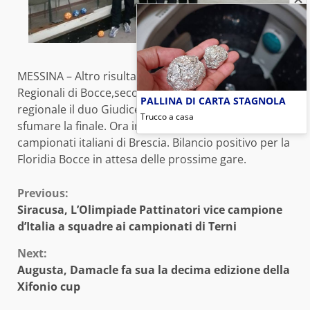
MESSINA – Altro risultato di prestigio ai Campionati
Regionali di Bocce,secondo posto e vice campioni
PALLINA DI CARTA STAGNOLA
regionale il duo Giudice Daniele e Lino che vedono
Trucco a casa
sfumare la finale. Ora in attesa per un posto utile ai
campionati italiani di Brescia. Bilancio positivo per la
Floridia Bocce in attesa delle prossime gare.
Continue
Previous:
Siracusa, L’Olimpiade Pattinatori vice campione
Reading
d’Italia a squadre ai campionati di Terni
Next:
Augusta, Damacle fa sua la decima edizione della
Xifonio cup