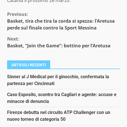
Catania il prossimo 26 marzo.
Continue
Previous:
Basket, tira che tira la corda si spezza: l’Aretusa
Reading
perde sul finale contro la Sport Messina
Next:
Basket, “Join the Game”: bottino per l’Aretusa
ARTICOLI RECENTI
Sinner al J Medical per il ginocchio, confermata la
partenza per Cincinnati
Caso Esposito, scontro tra Cagliari e agente: accuse e
minacce di denuncia
Firenze debutta nel circuito ATP Challenger con un
nuovo torneo di categoria 50