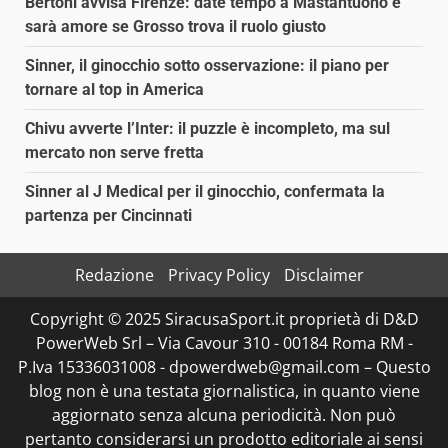
Bertoni avvisa Firenze: date tempo a Mastantuono e
sarà amore se Grosso trova il ruolo giusto
Sinner, il ginocchio sotto osservazione: il piano per
tornare al top in America
Chivu avverte l’Inter: il puzzle è incompleto, ma sul
mercato non serve fretta
Sinner al J Medical per il ginocchio, confermata la
partenza per Cincinnati
Redazione
Privacy Policy
Disclaimer
Copyright © 2025 SiracusaSport.it proprietà di D&D
PowerWeb Srl – Via Cavour 310 - 00184 Roma RM -
P.Iva 15336031008 - dpowerdweb@gmail.com – Questo
blog non è una testata giornalistica, in quanto viene
aggiornato senza alcuna periodicità. Non può
pertanto considerarsi un prodotto editoriale ai sensi