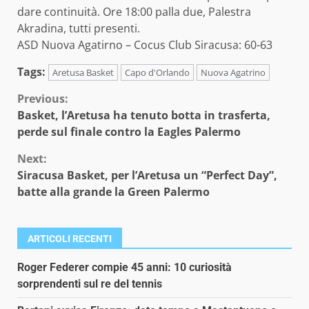
dare continuità. Ore 18:00 palla due, Palestra
Akradina, tutti presenti.
ASD Nuova Agatirno – Cocus Club Siracusa: 60-63
Tags:
Aretusa Basket
Capo d'Orlando
Nuova Agatrino
Continue
Previous:
Basket, l’Aretusa ha tenuto botta in trasferta,
Reading
perde sul finale contro la Eagles Palermo
Next:
Siracusa Basket, per l’Aretusa un “Perfect Day”,
batte alla grande la Green Palermo
ARTICOLI RECENTI
Roger Federer compie 45 anni: 10 curiosità
sorprendenti sul re del tennis