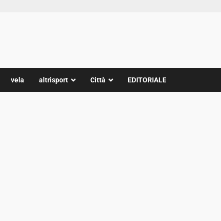
vela
altrisport
Città
EDITORIALE