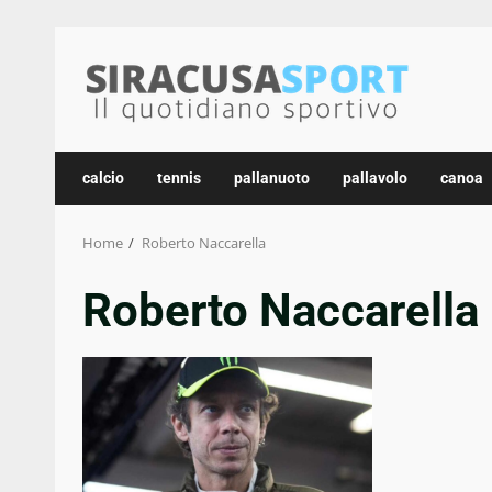
Skip
to
content
calcio
tennis
pallanuoto
pallavolo
canoa
Home
Roberto Naccarella
Roberto Naccarella