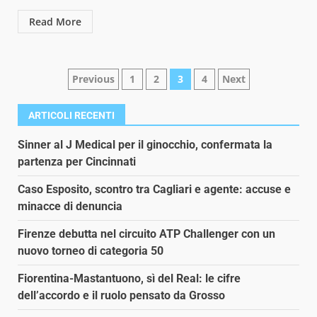
Read More
Paginazione
Previous
1
2
3
4
Next
degli
ARTICOLI RECENTI
articoli
Sinner al J Medical per il ginocchio, confermata la
partenza per Cincinnati
Caso Esposito, scontro tra Cagliari e agente: accuse e
minacce di denuncia
Firenze debutta nel circuito ATP Challenger con un
nuovo torneo di categoria 50
Fiorentina-Mastantuono, sì del Real: le cifre
dell’accordo e il ruolo pensato da Grosso