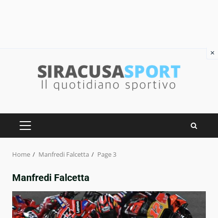
×
Skip
to
content
PRIMARY
MENU
Home
Manfredi Falcetta
Page 3
Manfredi Falcetta