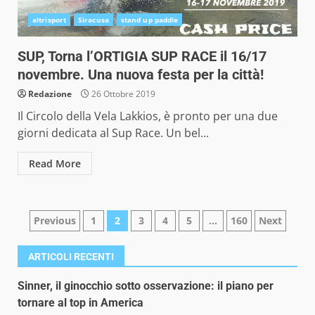
altrisport
Siracusa
stand up paddle
SUP, Torna l’ORTIGIA SUP RACE il 16/17
novembre. Una nuova festa per la città!
Redazione
26 Ottobre 2019
Il Circolo della Vela Lakkios, è pronto per una due
giorni dedicata al Sup Race. Un bel...
Read More
Paginazione
Previous
1
2
3
4
5
…
160
Next
degli
ARTICOLI RECENTI
articoli
Sinner, il ginocchio sotto osservazione: il piano per
tornare al top in America