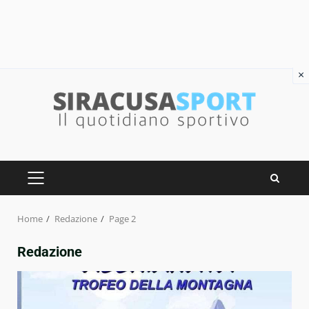
×
Skip
to
content
PRIMARY
MENU
Home
Redazione
Page 2
Redazione