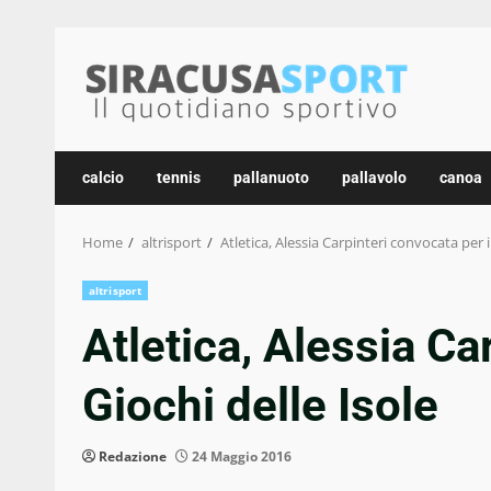
Skip
to
content
calcio
tennis
pallanuoto
pallavolo
canoa
Home
altrisport
Atletica, Alessia Carpinteri convocata per i
altrisport
Atletica, Alessia Ca
Giochi delle Isole
Redazione
24 Maggio 2016