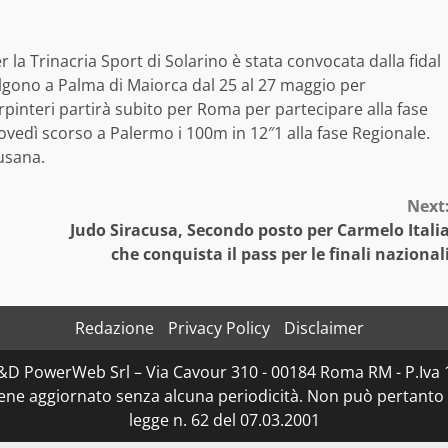
r la Trinacria Sport di Solarino è stata convocata dalla fidal
volgono a Palma di Maiorca dal 25 al 27 maggio per
rpinteri partirà subito per Roma per partecipare alla fase
ovedì scorso a Palermo i 100m in 12″1 alla fase Regionale.
cusana.
Next
Judo Siracusa, Secondo posto per Carmelo Itali
che conquista il pass per le finali nazional
Redazione
Privacy Policy
Disclaimer
 D&D PowerWeb Srl – Via Cavour 310 - 00184 Roma RM - P.
iene aggiornato senza alcuna periodicità. Non può pertanto 
legge n. 62 del 07.03.2001