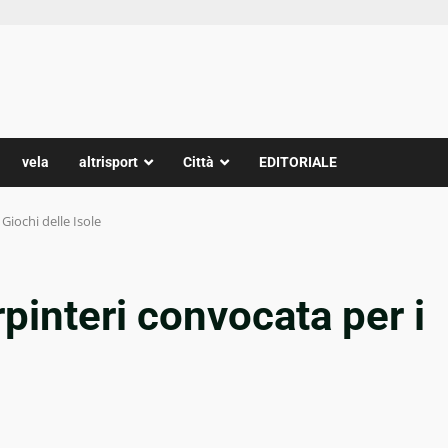
vela
altrisport
Città
EDITORIALE
 Giochi delle Isole
rpinteri convocata per i