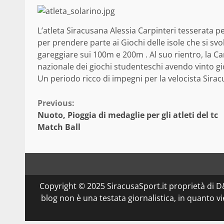
L’atleta Siracusana Alessia Carpinteri tesserata pe
per prendere parte ai Giochi delle isole che si s
gareggiare sui 100m e 200m . Al suo rientro, la Ca
nazionale dei giochi studenteschi avendo vinto gi
Un periodo ricco di impegni per la velocista Sira
Continue
Previous:
Nuoto, Pioggia di medaglie per gli atleti del tc
Reading
Match Ball
Copyright © 2025 SiracusaSport.it proprietà di
blog non è una testata giornalistica, in quanto v