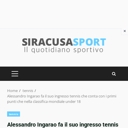
×
Skip
to
content
PRIMARY
MENU
Home
tennis
Alessandro Ingarao fa il suo ingresso tennis che conta con i primi
punti che nella classifica mondiale under 18
tennis
Alessandro Ingarao fa il suo ingresso tennis