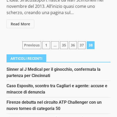
L’idea: SiracusaSport nasce da Ivan Scimonelli nel
novembre del 2013. All’inizio quasi come uno
scherzo, creando una pagina sul...
Read More
Paginazione
Previous
1
…
35
36
37
38
degli
ARTICOLI RECENTI
articoli
Sinner al J Medical per il ginocchio, confermata la
partenza per Cincinnati
Caso Esposito, scontro tra Cagliari e agente: accuse e
minacce di denuncia
Firenze debutta nel circuito ATP Challenger con un
nuovo torneo di categoria 50