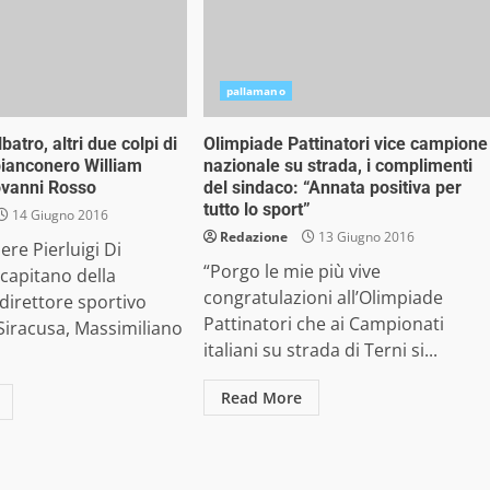
pallamano
atro, altri due colpi di
Olimpiade Pattinatori vice campione
bianconero William
nazionale su strada, i complimenti
ovanni Rosso
del sindaco: “Annata positiva per
tutto lo sport”
14 Giugno 2016
Redazione
13 Giugno 2016
ere Pierluigi Di
“Porgo le mie più vive
 capitano della
congratulazioni all’Olimpiade
 direttore sportivo
Pattinatori che ai Campionati
 Siracusa, Massimiliano
italiani su strada di Terni si...
Read More