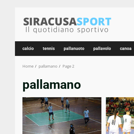
Skip
to
content
calcio
tennis
pallanuoto
pallavolo
canoa
Home
pallamano
Page 2
pallamano