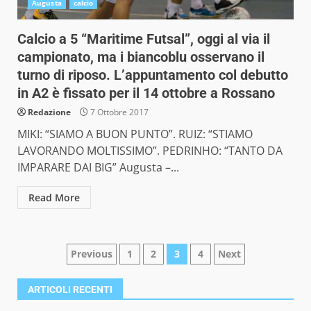
Augusta
calcio
Calcio a 5 “Maritime Futsal”, oggi al via il
campionato, ma i biancoblu osservano il
turno di riposo. L’appuntamento col debutto
in A2 è fissato per il 14 ottobre a Rossano
Redazione
7 Ottobre 2017
MIKI: “SIAMO A BUON PUNTO”. RUIZ: “STIAMO
LAVORANDO MOLTISSIMO”. PEDRINHO: “TANTO DA
IMPARARE DAI BIG” Augusta –...
Read More
Paginazione
Previous
1
2
3
4
Next
degli
ARTICOLI RECENTI
articoli