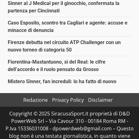
Sinner al J Medical per il ginocchio, confermata la
partenza per Cincinnati
Caso Esposito, scontro tra Cagliari e agente: accuse e
minacce di denuncia
Firenze debutta nel circuito ATP Challenger con un
nuovo torneo di categoria 50
Fiorentina-Mastantuono, sì del Real: le cifre
dell’accordo e il ruolo pensato da Grosso
Mistero Sinner, fan increduli: lo ha fatto di nuovo
Redazione
Privacy Policy
Disclaimer
Copyright © 2025 SiracusaSport.it proprietà di D&D
PowerWeb Srl – Via Cavour 310 - 00184 Roma RM -
P.Iva 15336031008 - dpowerdweb@gmail.com – Questo
blog non è una testata giornalistica, in quanto viene